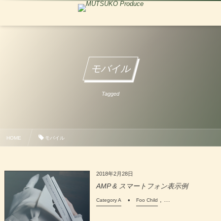
モバイル
Tagged
HOME
モバイル
2018年2月28日
AMP & スマートフォン表示例
, …
Category A
Foo Child