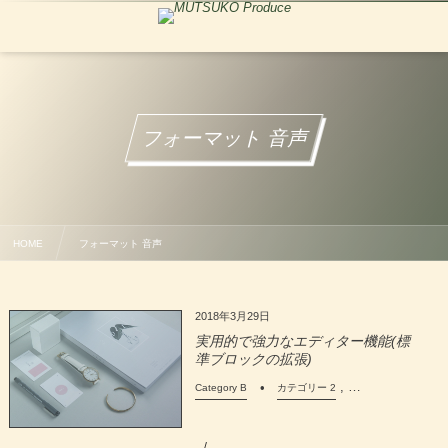
フォーマット 音声
HOME
フォーマット 音声
2018年3月29日
実用的で強力なエディター機能(標
準ブロックの拡張)
, …
Category B
カテゴリー 2