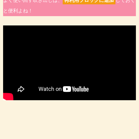
よく使い回す吹き出しは、
再利用ブロックに追加
しておく
と便利よね！