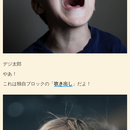
デジ太郎
やあ！
これは独自ブロックの「
吹き出し
」だよ！