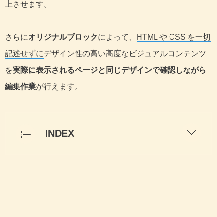
上させます。
さらに
オリジナルブロック
によって、
HTML や CSS を一切
記述せずに
デザイン性の高い高度なビジュアルコンテンツ
を
実際に表示されるページと同じデザインで確認しながら
編集作業
が行えます。
INDEX
オリジナルブロック「吹き出し」
オリジナルブロック「ブログカー
ド」
オリジナルブロック「ボタン」