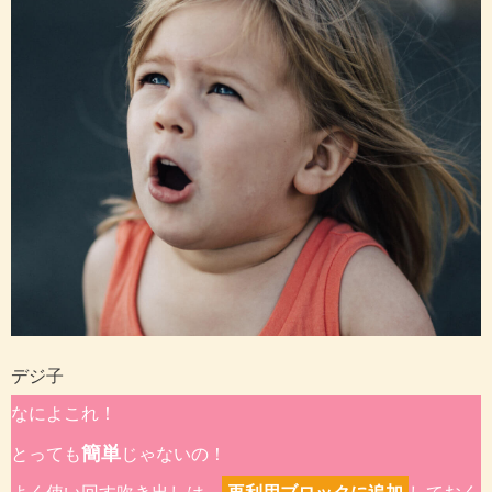
デジ子
なによこれ！
簡単
とっても
じゃないの！