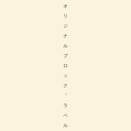
オ
リ
ジ
ナ
ル
ブ
ロ
ッ
ク
「
ラ
ベ
ル