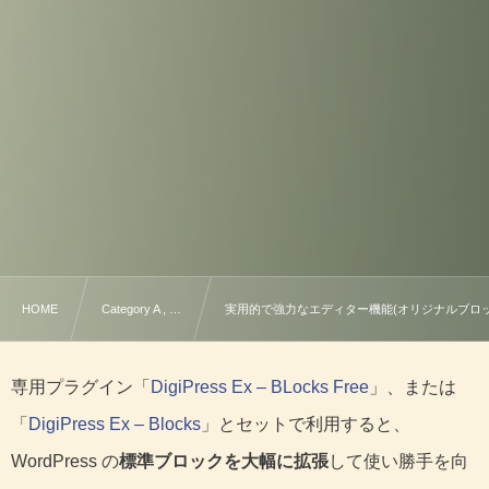
HOME
Category A , …
実用的で強力なエディター機能(オリジナルブロッ
専用プラグイン「
DigiPress Ex – BLocks Free
」、または
「
DigiPress Ex – Blocks
」とセットで利用すると、
WordPress の
標準ブロックを大幅に拡張
して使い勝手を向