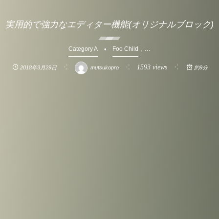
実用的で強力なエディター機能(オリジナルブロック)
, …
Category A
Foo Child
1593 views
2018年3月29日
mutsukopro
約9分