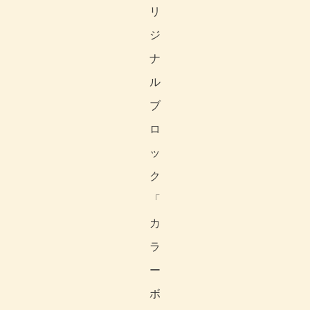
リ
ジ
ナ
ル
ブ
ロ
ッ
ク
「
カ
ラ
ー
ボ