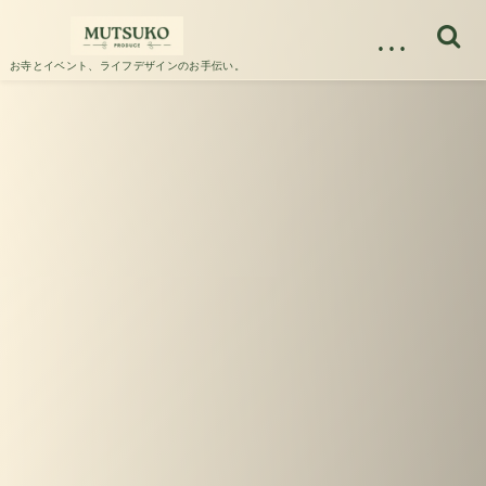
…
お寺とイベント、ライフデザインのお手伝い。