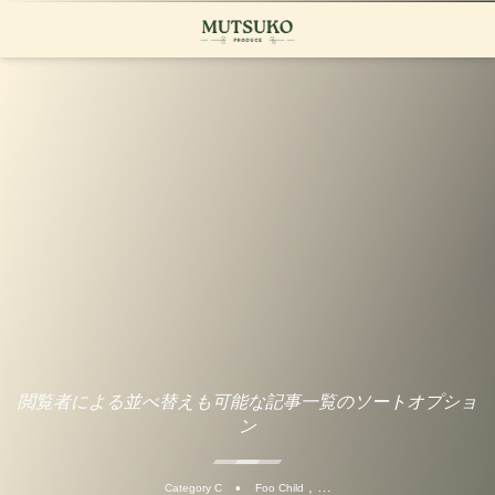
閲覧者による並べ替えも可能な記事一覧のソートオプショ
ン
, …
Category C
Foo Child