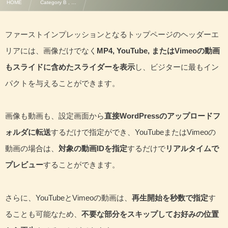
HOME
Category B , …
画像と自動再生する動画をスライドに含めたスライダーをヘッダーエリアに表示
ファーストインプレッションとなるトップページのヘッダーエ
リアには、画像だけでなく
MP4, YouTube, またはVimeoの動画
もスライドに含めたスライダーを表示
し、ビジターに最もイン
パクトを与えることができます。
画像も動画も、設定画面から
直接WordPressのアップロードフ
ォルダに転送
するだけで指定ができ、YouTubeまたはVimeoの
動画の場合は、
対象の動画IDを指定
するだけで
リアルタイムで
プレビュー
することができます。
さらに、YouTubeとVimeoの動画は、
再生開始を秒数で指定
す
ることも可能なため、
不要な部分をスキップしてお好みの位置