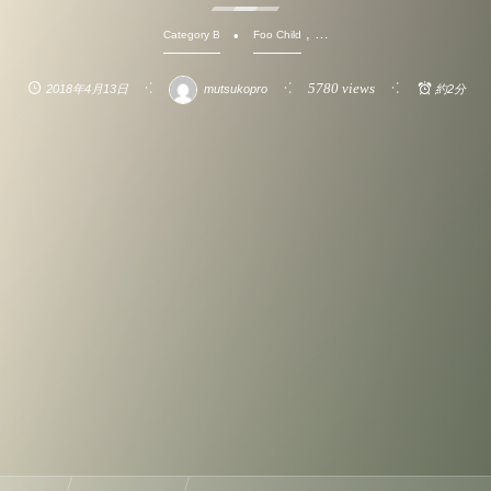
, …
Category B
Foo Child
5780 views
2018年4月13日
mutsukopro
約2分